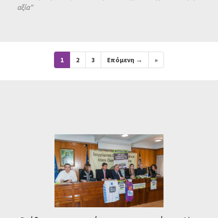
αξία"
1
2
3
Επόμενη →
»