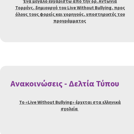
Ένα μεγάλο ευχαριστώ από την δρ. Αντωνία
Τορρένς, δημιουργό του Live Without Bullying, προς
όλους τους φορείς και χορηγούς, υποστηρικτές του
προγράμματος
Ανακοινώσεις - Δελτία Τύπου
Το «Live Without Bullying» έρχεται στα ελληνικά
σχολεία