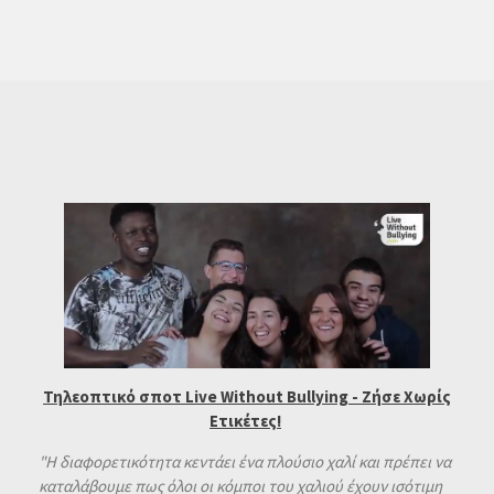
Τηλεοπτικό σποτ Live Without Bullying - Ζήσε Χωρίς
Ετικέτες!
"Η διαφορετικότητα κεντάει ένα πλούσιο χαλί και πρέπει να
καταλάβουμε πως όλοι οι κόμποι του χαλιού έχουν ισότιμη