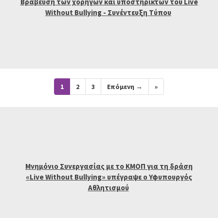
Βράβευση των χορηγών και υποστηρικτών του Live
Without Bullying - Συνέντευξη Τύπου
1
2
3
Επόμενη →
»
Μνημόνιο Συνεργασίας με το ΚΜΟΠ για τη δράση
«Live Without Bullying» υπέγραψε ο Υφυπουργός
Αθλητισμού