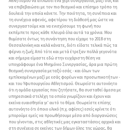
Αθλητισμού να απλώσει ένα χέρι συνεργασίας μαζί σας και
να επιβεβαιώσει με τον πιο θεσμικό και επίσημο τρόπο τη
δουλειά την οποία κάνετε. Την ποιότητα, τη συνέπεια και
τη συνέχεια αφενός, αφετέρου τη διάθεσή μας ώστε να
συνεργαστούμε και να ενισχύσουμε τη φωνή που
εκπέμπετε προς κάθε πλευρά όλα αυτά τα χρόνια. Μου
θυμίσατε όντως τη συνάντηση που είχαμε το 2018 στη
Θεσσαλονίκη και καλά κάνατε, διότι είδατε τελικά πώς τα
φέρνει η ζωή; Από τότε και μετά έτρεξαν πολλά γεγονότα
και σήμερα είμαστε εδώ στην ευχάριστη θέση να
υπογράφουμε ένα Μνημόνιο Συνεργασίας, άρα μια πρώτη
θεσμική συνεργασία μεταξύ εσάς - και όλων των
εμπλεκομένων μαζί με εσάς φορέων και προσωπικοτήτων -
και του Υφυπουργείου Αθλητισμού. Θεωρείστε αυτονόητο
ότι η ομάδα εργασίας που ζητήσατε, θα συσταθεί άμεσα με
υπηρεσιακά στελέχη τα οποία γνωρίζουν και έχουν και
εκείνα ευαισθησία γι’ αυτό το θέμα. Θεωρείστε επίσης
αυτονόητο ότι όποιο υλικό (π.χ. αφίσες) εσείς κρίνετε ότι
μπορούμε εμείς να προωθήσουμε μέσα από διοργανώσεις
που γίνονται, στις αθλητικές μας εγκαταστάσεις αρχικά και
στη συνέχεια σε εκείνες των δήμων όλης της χώρας, θα