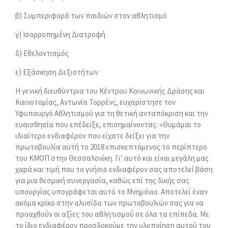
β) Συμπεριφορά των παιδιών στον αθλητισμό
γ) Ισορροπημένη Διατροφή
δ) Εθελοντισμός
ε) Εξάσκηση Δεξιοτήτων
Η γενική διευθύντρια του Κέντρου Κοινωνικής Δράσης και
Καινοτομίας, Αντωνία Τορρένς, ευχαρίστησε τον
Υφυπουργό Αθλητισμού για τη θετική ανταπόκριση και την
ευαισθησία που επέδειξε, επισημαίνοντας: «Θυμάμαι το
ιδιαίτερο ενδιαφέρον που είχατε δείξει για την
πρωτοβουλία αυτή το 2018 επισκεπτόμενος το περίπτερο
του ΚΜΟΠ στην Θεσσαλονίκη. Γι’ αυτό και είναι μεγάλη μας
χαρά και τιμή που το γνήσιο ενδιαφέρον σας αποτελεί βάση
για μια θεσμική συνεργασία, καθώς επί της δικής σας
υπουργίας υπογράφεται αυτό το Μνημόνιο. Αποτελεί έναν
ακόμα κρίκο στην αλυσίδα των πρωτοβουλιών σας για να
προαχθούν οι αξίες του αθλητισμού σε όλα τα επίπεδα. Με
το ίδιο ενδιαφέρον προσδοκούμε την υλοποίηση αυτού του