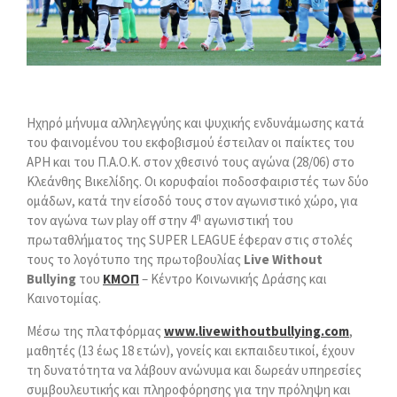
Ηχηρό μήνυμα αλληλεγγύης και ψυχικής ενδυνάμωσης κατά
του φαινομένου του εκφοβισμού έστειλαν οι παίκτες του
ΑΡΗ και του Π.Α.Ο.Κ. στον χθεσινό τους αγώνα (28/06) στο
Κλεάνθης Βικελίδης. Οι κορυφαίοι ποδοσφαιριστές των δύο
ομάδων, κατά την είσοδό τους στον αγωνιστικό χώρο, για
η
τον αγώνα των play off στην 4
αγωνιστική του
πρωταθλήματος της SUPER LEAGUE έφεραν στις στολές
τους το λογότυπο της πρωτοβουλίας
Live
Without
Bullying
του
ΚΜΟΠ
– Κέντρο Κοινωνικής Δράσης και
Καινοτομίας.
Μέσω της πλατφόρμας
www.livewithoutbullying.com
,
μαθητές (13 έως 18 ετών), γονείς και εκπαιδευτικοί, έχουν
τη δυνατότητα να λάβουν ανώνυμα και δωρεάν υπηρεσίες
συμβουλευτικής και πληροφόρησης για την πρόληψη και