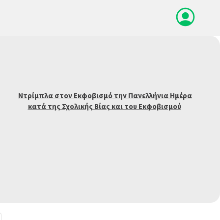
Ντρίμπλα στον Εκφοβισμό την Πανελλήνια Ημέρα
κατά της Σχολικής Βίας και του Εκφοβισμού